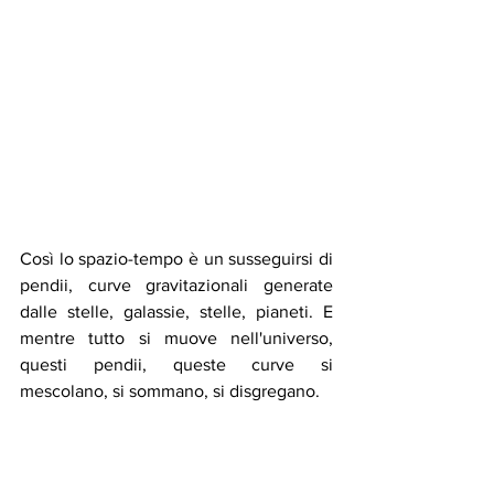
Così lo spazio-tempo è un susseguirsi di 
pendii, curve gravitazionali generate 
dalle stelle, galassie, stelle, pianeti. E 
mentre tutto si muove nell'universo, 
questi pendii, queste curve si 
mescolano, si sommano, si disgregano. 
Quando cadiamo a terra, in realtà stiamo 
scivolando lungo un pendio creato dalla 