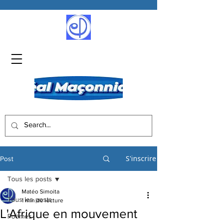
S'inscrire
Post
Tous les posts
Matéo Simoita
Tous les posts
1 min de lecture
L'Afrique en mouvement
Poèmes