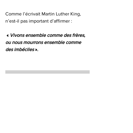
Comme l’écrivait Martin Luther King, 
n’est-il pas important d’affirmer :
« 
Vivons ensemble comme des frères, 
ou nous mourrons ensemble comme 
des imbéciles
 ».
Pour aller plus loin :
Le multiculturalisme  par Michel 
Wieviorka