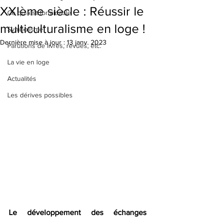
XXIème siècle : Réussir le
Ce qui est formidable
multiculturalisme en loge !
Symbolisme
Dernière mise à jour :
13 janv. 2023
Parutions de livres, revues, etc.
La vie en loge
Actualités
Les dérives possibles
Le développement des échanges 