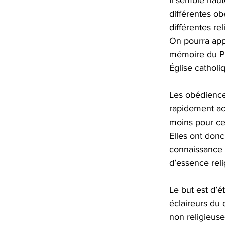
Il semble hau
différentes ob
différentes rel
On pourra app
mémoire du Pè
Église catholi
Les obédience
rapidement acc
moins pour ce
Elles ont donc
connaissance a
d’essence reli
Le but est d’é
éclaireurs du c
non religieuses