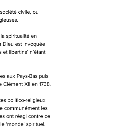
ociété civile, ou 
igieuses.
 spiritualité en 
n Dieu est invoquée 
et libertins’ n’étant 
tes aux Pays-Bas puis 
e Clément XII en 1738.
s politico-religieux 
elle communément les 
es ont réagi contre ce 
e ‘monde’ spirituel.