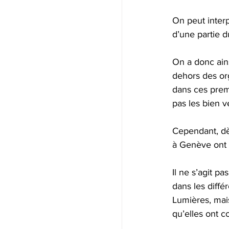
On peut interp
d’une partie d
On a donc ains
dehors des or
dans ces premie
pas les bien v
Cependant, dès
à Genève ont m
Il ne s’agit p
dans les diff
Lumières, mais
qu’elles ont 