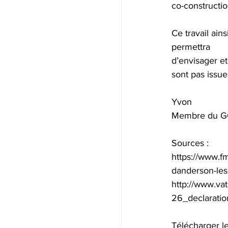
co-constructio
Ce travail ain
permettra
d’envisager et
sont pas issu
Yvon
Membre du 
Sources :
https://www.fm
danderson-les
http://www.va
26_declaratio
Télécharger le 