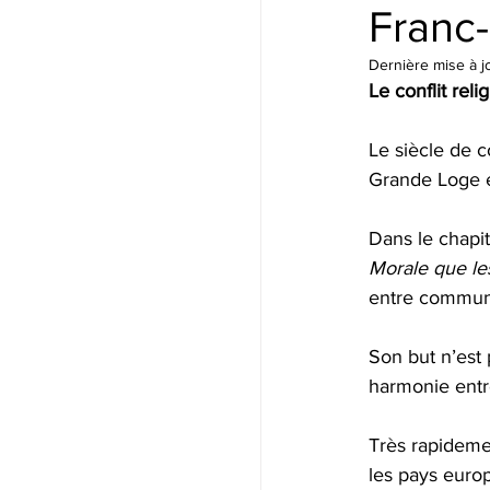
Franc-
Dernière mise à j
Le conflit re
Le siècle de c
Grande Loge et
Dans le chapitr
Morale que l
entre communa
Son but n’est 
harmonie entr
Très rapideme
les pays euro