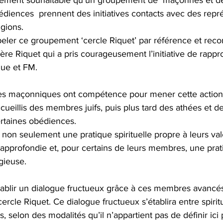
tement souhaitable qu’un groupement de  maçonnes et d
édiences  prennent des initiatives contacts avec des repr
igions.
eler ce groupement ‘cercle Riquet’ par référence et reco
re Riquet qui a pris courageusement l’initiative de rapp
que et FM.
s maçonniques ont compétence pour mener cette action, 
ueillis des membres juifs, puis plus tard des athées et d
rtaines obédiences. 
 non seulement une pratique spirituelle propre à leurs va
pprofondie et, pour certains de leurs membres, une pratiq
gieuse.
tablir un dialogue fructueux grâce à ces membres avancés
ercle Riquet. Ce dialogue fructueux s’établira entre spiritu
, selon des modalités qu’il n’appartient pas de définir ici p