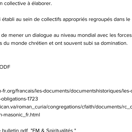
n collective à élaborer.
si établi au sein de collectifs appropriés regroupés dans le
 de mener un dialogue au niveau mondial avec les forces s
es du monde chrétien et ont souvent subi sa domination.
GODF
-fr.org/francais/les-documents/documentshistoriques/les-c
-obligations-1723
tican.va/roman_curia/congregations/cfaith/documents/rc_
n-masonic_fr.html
bulletin pdf  "FM & Spiritualités "