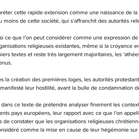
réter cette rapide extension comme une naissance de la s
u moins de cette société, qui s’affranchit des autorités rel
i ce que l’on peut considérer comme une expression de la
ganisations religieuses existantes, même si la croyance e
rs textes et reste très largement majoritaires, les ‘athées 
enus.
 la création des premières loges, les autorités protestan
anifesté leur hostilité, avant la bulle de condamnation d
as dans ce texte de prétendre analyser finement les contexte
érents pays européens, leur rapport avec ce que l’on app
 de constater que les organisations religieuses chrétienn
considéré comme la mise en cause de leur hégémonie sur l