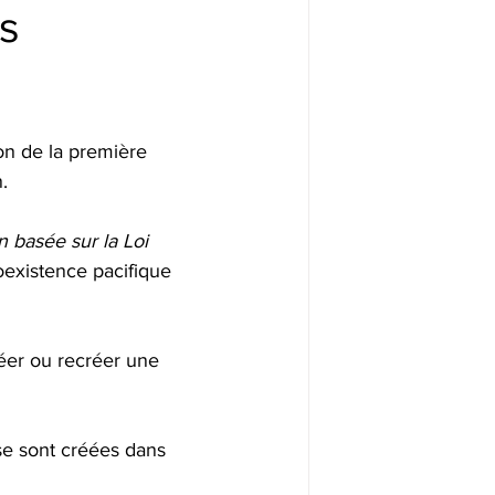
és
ion de la première 
.
n basée sur la Loi 
coexistence pacifique 
éer ou recréer une 
se sont créées dans 