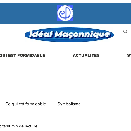
QUI EST FORMIDABLE
ACTUALITES
S
Ce qui est formidable
Symbolisme
ita
14 min de lecture
 etc.
La vie en loge
Actualités
Les dérives possibles