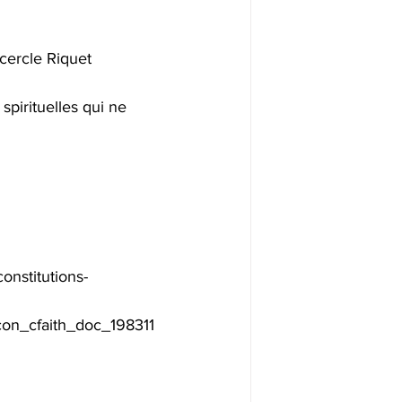
 cercle Riquet 
pirituelles qui ne 
onstitutions-
con_cfaith_doc_198311