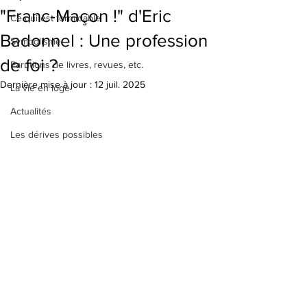
"Franc-Maçon !" d'Eric
Ce qui est formidable
Badonnel : Une profession
Symbolisme
de foi ?
Parutions de livres, revues, etc.
Dernière mise à jour :
12 juil. 2025
La vie en loge
Actualités
Les dérives possibles