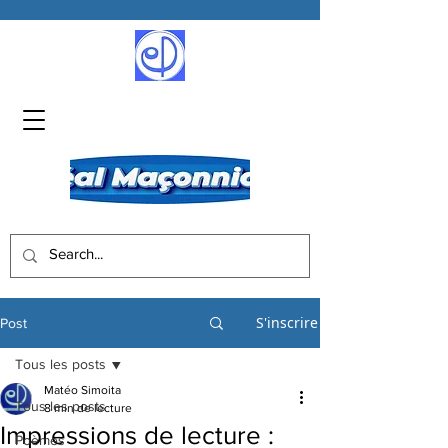
S'inscrire
Post
Tous les posts
Matéo Simoita
Tous les posts
8 min de lecture
Impressions de lecture :
Poèmes