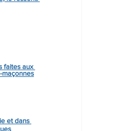
 faites aux 
c-maçonnes
e et dans 
ques