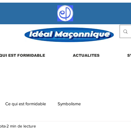
QUI EST FORMIDABLE
ACTUALITES
S
Ce qui est formidable
Symbolisme
ita
2 min de lecture
 etc.
La vie en loge
Actualités
Les dérives possibles