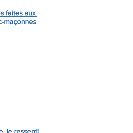
 faites aux 
nc-maçonnes
 le ressenti 