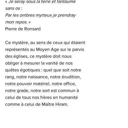
« 
Je seray sous la terre et fantaume 
sans os :
Par les ombres myrteux je prendray 
mon repos.
 »  
Pierre de Ronsard
Ce mystère, au sens de ceux qui étaient 
représentés au Moyen Age sur le parvis 
des églises, ce mystère doit nous 
obliger à mesurer la vanité de nos 
quêtes égotiques : quel que soit notre 
rang, notre naissance, notre érudition, 
notre pouvoir matériel, notre office, 
notre grade, notre sort est commun à 
celui de tous nos frères en humanité 
comme à celui de Maître Hiram.
Et à cet instant, quelle que soit notre 
croyance personnelle, nous devrons 