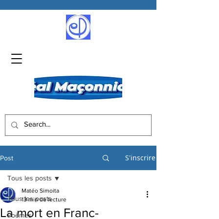
S'inscrire
Post
Tous les posts
Matéo Simoita
Tous les posts
13 min de lecture
La mort en Franc-
Poèmes