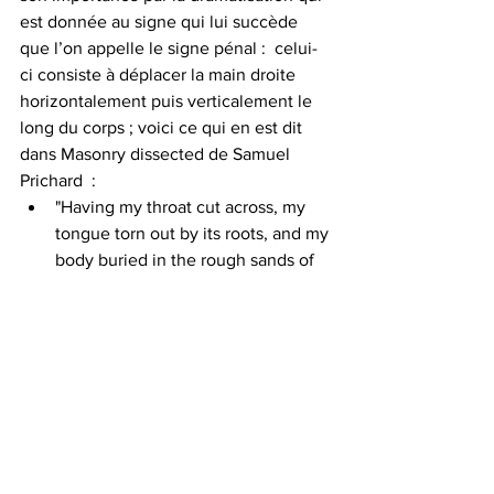
est donnée au signe qui lui succède 
que l’on appelle le signe pénal :  celui-
ci consiste à déplacer la main droite 
horizontalement puis verticalement le 
long du corps ; voici ce qui en est dit  
dans Masonry dissected de Samuel 
Prichard  :
"Having my throat cut across, my 
tongue torn out by its roots, and my 
body buried in the rough sands of 
the sea at low water mark, where 
the tide ebbs and flows twice in 
twenty-four hours, should I ever 
knowingly violate this my Entered 
Apprentice obligation."  que l’on 
pourrait traduire par  « Sachant que 
j’aurais ma gorge tranchée, ma 
langue arrachée et mon corps 