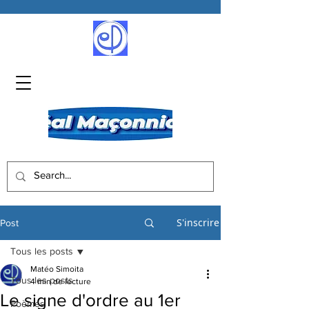
S'inscrire
Post
Tous les posts
Matéo Simoita
Tous les posts
4 min de lecture
Le signe d'ordre au 1er
Poèmes