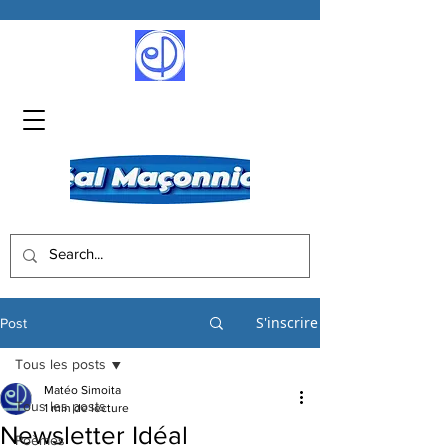
S'inscrire
Post
Tous les posts
Matéo Simoita
Tous les posts
1 min de lecture
Newsletter Idéal
Poèmes