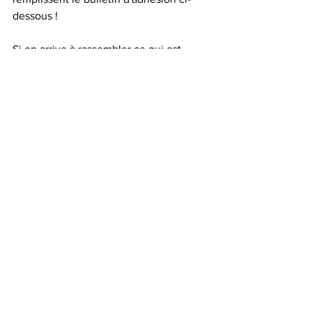
dessous ! 
Si on arrive à rassembler ce qui est 
épars peut-être qu'on pourra changer la 
donne ! A vous de jouer !