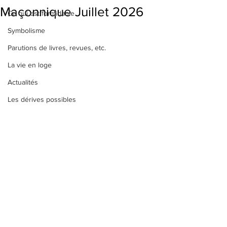
Maçonnique Juillet 2026
Ce qui est formidable
Symbolisme
Parutions de livres, revues, etc.
La vie en loge
Actualités
Les dérives possibles