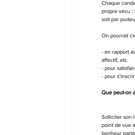
Chaque candida
propre vécu ; 
soit par pudeu
On pourrait cl
- en rapport a
affectif, etc.
- pour satisfa
- pour s'insc
Que peut-on at
Solliciter son
point de vue a
bonheur parta