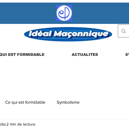
QUI EST FORMIDABLE
ACTUALITES
S
Ce qui est formidable
Symbolisme
ita
2 min de lecture
 etc.
La vie en loge
Actualités
Les dérives possibles