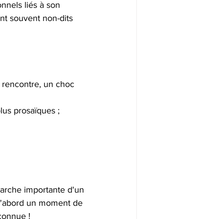
nnels liés à son 
nt souvent non-dits 
 rencontre, un choc 
plus prosaïques ;
marche importante d'un 
st d'abord un moment de 
connue !