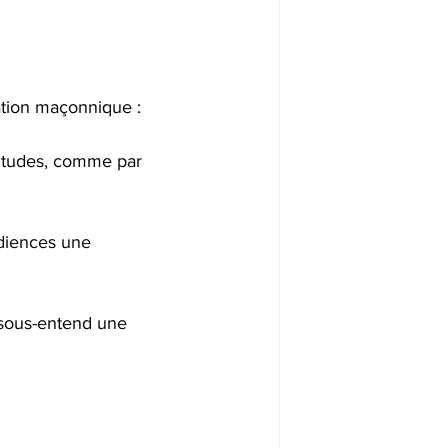
iation maçonnique :
bitudes, comme par 
édiences une 
l sous-entend une 