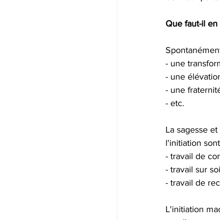
Que faut-il en 
Spontanément,
- une transfor
- une élévation
- une fraterni
- etc.
La sagesse et 
l'initiation so
- travail de c
- travail sur 
- travail de r
L'initiation m