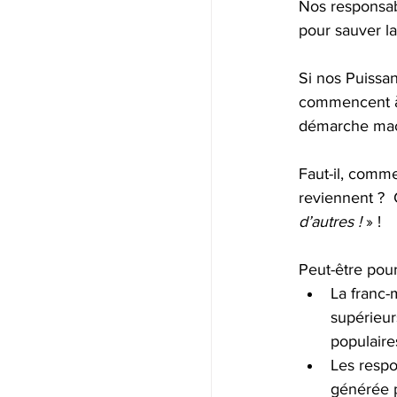
Nos responsabl
pour sauver la
Si nos Puissan
commencent à s
démarche maço
Faut-il, comm
reviennent ?  
d’autres !
 » !
Peut-être pou
La franc
supérieur
populaire
Les respo
générée p