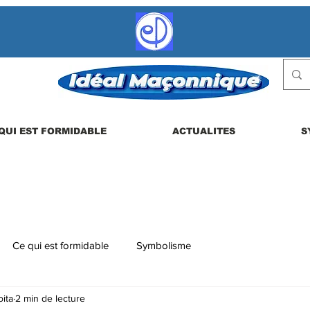
QUI EST FORMIDABLE
ACTUALITES
S
Ce qui est formidable
Symbolisme
ita
2 min de lecture
 etc.
La vie en loge
Actualités
Les dérives possibles