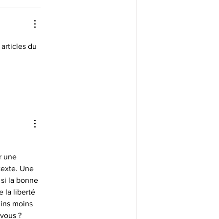
articles du 
r une 
texte. Une 
si la bonne 
 la liberté 
mins moins 
 vous ? 