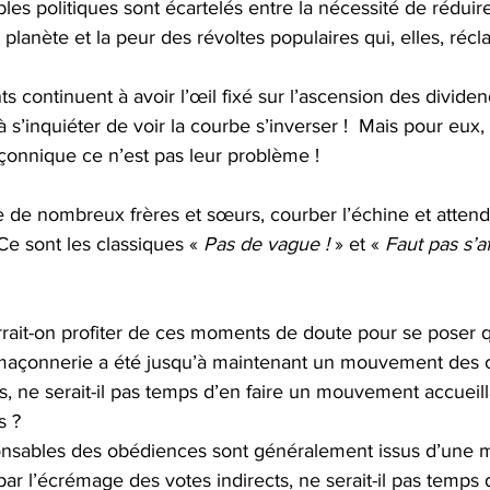
es politiques sont écartelés entre la nécessité de réduire
 planète et la peur des révoltes populaires qui, elles, récl
ts continuent à avoir l’œil fixé sur l’ascension des dividen
’inquiéter de voir la courbe s’inverser !  Mais pour eux, 
nnique ce n’est pas leur problème !
e de nombreux frères et sœurs, courber l’échine et attend
Ce sont les classiques « 
Pas de vague !
 » et « 
Faut pas s’a
rrait-on profiter de ces moments de doute pour se poser 
-maçonnerie a été jusqu’à maintenant un mouvement des 
s, ne serait-il pas temps d’en faire un mouvement accueill
s ?
nsables des obédiences sont généralement issus d’une mi
ar l’écrémage des votes indirects, ne serait-il pas temps 