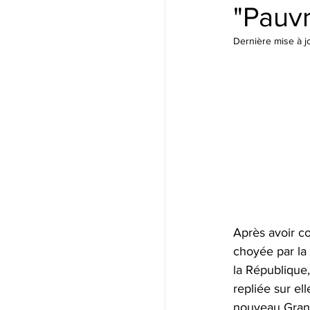
"Pauvr
Dernière mise à j
Après avoir co
choyée par la 
la République,
repliée sur el
nouveau Grand