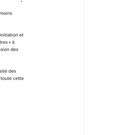
 moins 
res » à 
nsion des 
sité des 
 toute cette 