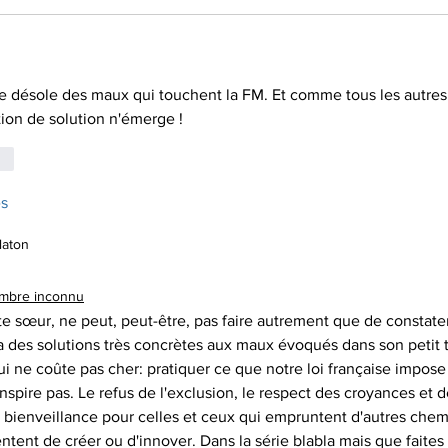
se désole des maux qui touchent la FM. Et comme tous les autres 
ion de solution n'émerge !
re
es
laton
mbre inconnu
te sœur, ne peut, peut-être, pas faire autrement que de constate
l y a des solutions très concrètes aux maux évoqués dans son petit 
i ne coûte pas cher: pratiquer ce que notre loi française impose 
nspire pas. Le refus de l'exclusion, le respect des croyances et de
a bienveillance pour celles et ceux qui empruntent d'autres che
entent de créer ou d'innover. Dans la série blabla mais que faites