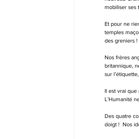
mobiliser ses 
Et pour ne rie
temples maçon
des greniers !
Nos frères ang
britannique, ne
sur l’étiquette
Il est vrai qu
L’Humanité ne 
Des quatre coi
doigt !  Nos i