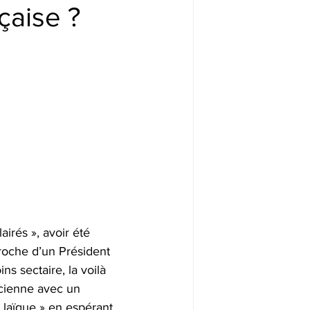
çaise ?
irés », avoir été 
roche d’un Président 
s sectaire, la voilà 
icienne avec un 
laïque » en espérant 