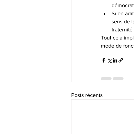
démocrati
Si on adm
sens de l
fraternité 
Tout cela impl
mode de fonct
Posts récents