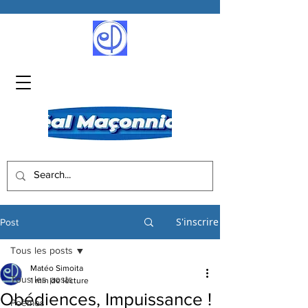
S'inscrire
Post
Tous les posts
Matéo Simoita
Tous les posts
1 min de lecture
Obédiences, Impuissance !
Poèmes