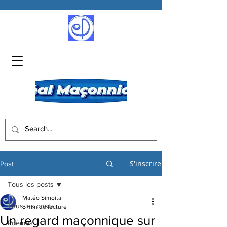
S'inscrire
Post
Tous les posts
Matéo Simoita
Tous les posts
5 min de lecture
Un regard maçonnique sur
Poèmes