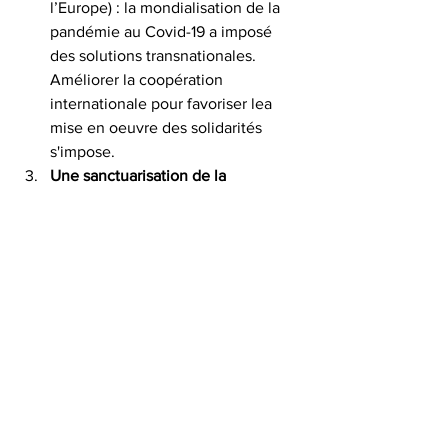
l’Europe) : la mondialisation de la 
pandémie au Covid-19 a imposé 
des solutions transnationales. 
Améliorer la coopération 
internationale pour favoriser lea 
mise en oeuvre des solidarités 
s'impose.
Une sanctuarisation de la 
recherche scientifique
 (et en 
particulier la recherche médicale) : 
Les conflits d’intérêts qui irriguent 
le monde de la recherche 
scientifique ne sont pas 
compatibles ni avec la sauvegarde 
des populations, ni même avec 
l’activité des chercheurs. 
Concevoir des organismes de 
recherche scientifique 
internationaux, indépendants des 