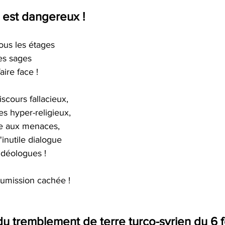
est dangereux !
ous les étages 
es sages 
ire face ! 
iscours fallacieux, 
s hyper-religieux, 
e aux menaces, 
'inutile dialogue 
idéologues ! 
oumission cachée !
u tremblement de terre turco-syrien du 6 