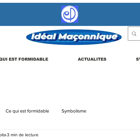
QUI EST FORMIDABLE
ACTUALITES
S
Ce qui est formidable
Symbolisme
ita
3 min de lecture
 etc.
La vie en loge
Actualités
Les dérives possibles