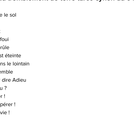
 le sol 
 
foui 
rûle 
st éteinte 
s le lointain 
remble 
 dire Adieu 
u ? 
 ! 
pérer ! 
vie !