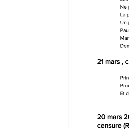
Ne 
La p
Un p
Pauv
Mar
Dem
21 mars , c
Prin
Prun
Et 
20 mars 20
censure (R