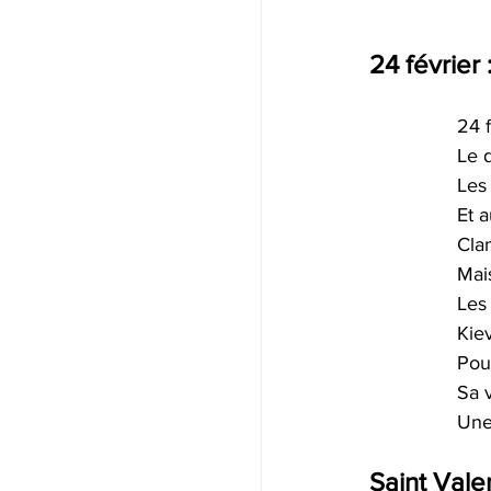
24 février 
24 
Le 
Les 
Et a
Cla
Mais
Les
Kiev
Pou
Sa v
Une
Saint Valen