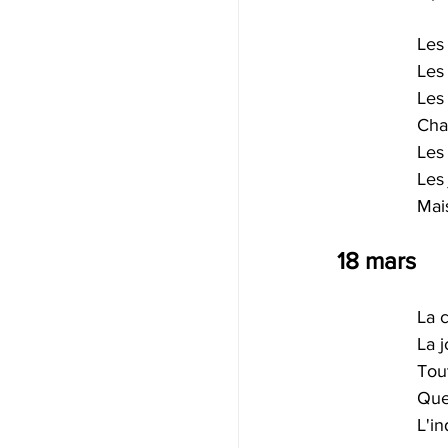
Les 
Les 
Les 
Cha
Les
Les
Mais
18 mars 
La c
La j
Tout
Que 
L'in