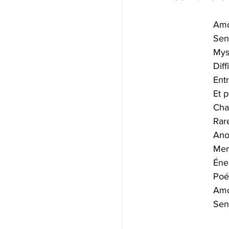
Amo
Sen
Mys
Diff
Entr
Et p
Cha
Rare
Ano
Merc
Éne
Poé
Amo
Sen