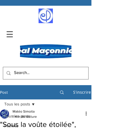
S'inscrire
Post
Tous les posts
Matéo Simoita
Tous les posts
1 min de lecture
"Sous la voûte étoilée",
Poèmes