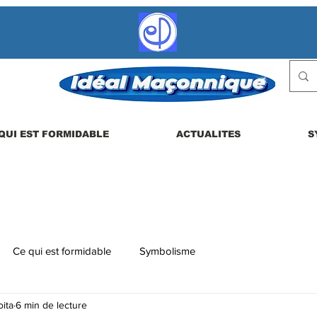
QUI EST FORMIDABLE
ACTUALITES
S
Ce qui est formidable
Symbolisme
ita
6 min de lecture
 etc.
La vie en loge
Actualités
Les dérives possibles