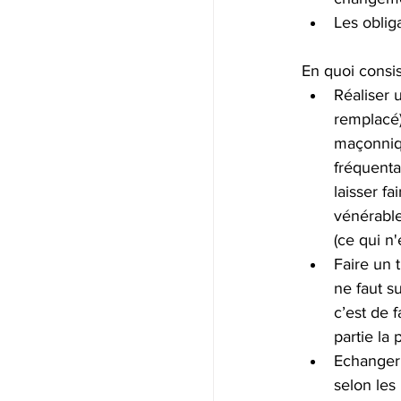
Les obliga
En quoi consis
Réaliser 
remplacé)
maçonniqu
fréquenta
laisser fa
vénérable
(ce qui n'e
Faire un t
ne faut s
c’est de f
partie la 
Echanger 
selon les