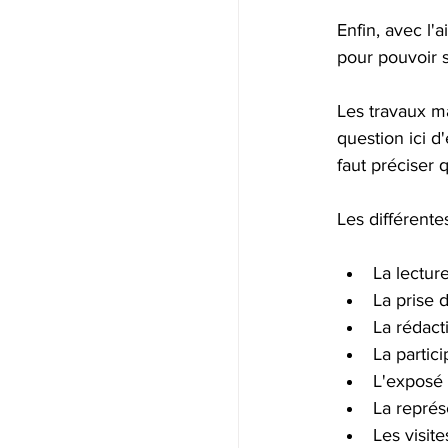
Enfin, avec l'
pour pouvoir s
Les travaux ma
question ici d
faut préciser 
Les différent
La lectur
La prise d
La rédact
La partic
L'exposé 
La représ
Les visite