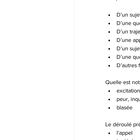
D’un suje
D’une que
D’un traje
D’une app
D’un suje
D’une que
D’autres f
Quelle est not
excitation
peur, inq
blasée
Le déroulé pré
l'appel