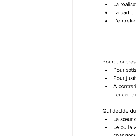
La réalis
La partic
L'entreti
Pourquoi prés
Pour sati
Pour just
A contrar
l’engage
Qui décide du 
La sœur o
Le ou la 
changeme