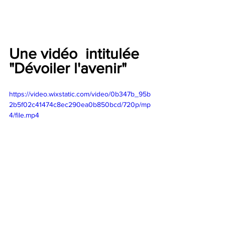
Une vidéo  intitulée 
"Dévoiler l'avenir"
https://video.wixstatic.com/video/0b347b_95b
2b5f02c41474c8ec290ea0b850bcd/720p/mp
4/file.mp4
Si vous souhaitez les 
contacter : 
libresacielouvert@gmail.co