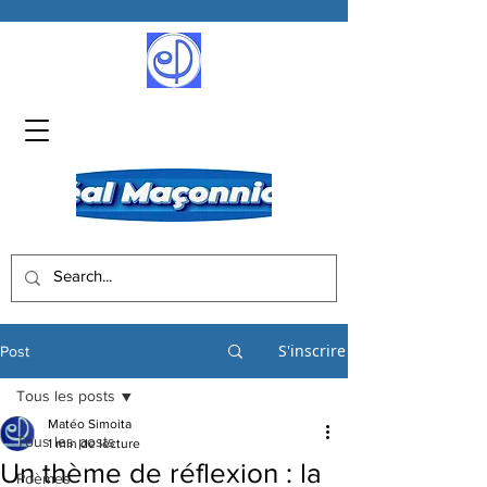
S'inscrire
Post
Tous les posts
Matéo Simoita
Tous les posts
1 min de lecture
Un thème de réflexion : la
Poèmes