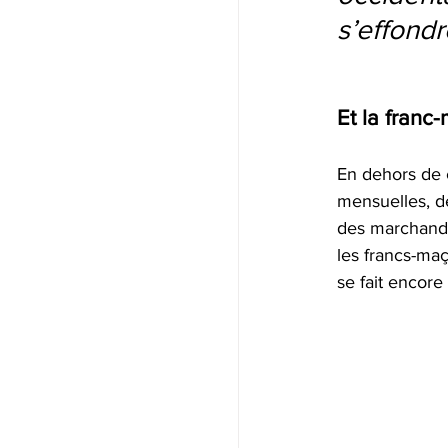
s’effond
Et la franc
En dehors de c
mensuelles, d
des marchands 
les francs-maç
se fait encor