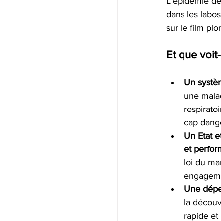
L’épidémie de 
dans les labos
sur le film pl
Et que voit
Un systèm
une malad
respirato
cap dang
Un Etat e
et perfor
loi du ma
engageme
Une dépen
la découv
rapide et 