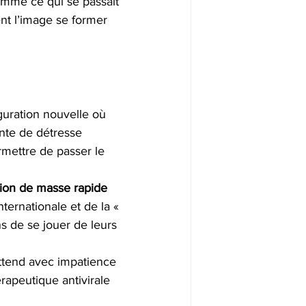
comme ce qui se passait 
nt l’image se former 
guration nouvelle où 
inte de détresse 
rmettre de passer le 
tion de masse rapide 
nternationale et de la « 
s de se jouer de leurs 
ttend avec impatience 
apeutique antivirale 