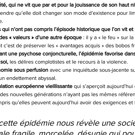
té, qui ne vit que par et pour la jouissance de son haut n
ndre qu’elle doit changer son mode d’existence pour limi
. 
s qui n’ont pas compris l’épisode historique que l’on vit et
 des « valeurs » d’une autre époque 
: il y a « le feu » sur 
nt c’est de préserver les « avantages acquis » des bobos fr
ant une psychose conjoncturelle, l’épidémie favorise dans 
soi,
 les délires complotistes et le recours à la violence. 
omie sous perfusion
 avec une inquiétude sous-jacente su
un endettement abyssal.
ation européenne vieillissante
 qui s’aperçoit aujourd’hu
des nouvelles générations n’ayant pas les mêmes référenc
pris qu’elles peuvent aujourd’hui avoir des exigences et 
 cette épidémie nous révèle une soci
le fragile, morcelée, désunie qui pour