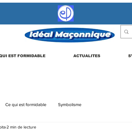
QUI EST FORMIDABLE
ACTUALITES
S
Ce qui est formidable
Symbolisme
ita
2 min de lecture
 etc.
La vie en loge
Actualités
Les dérives possibles