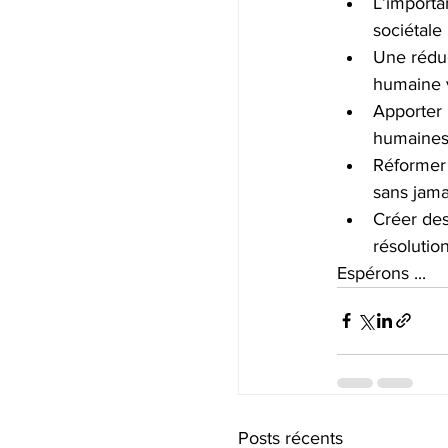
L’importa
sociétale 
Une réduc
humaine v
Apporter p
humaines 
Réformer 
sans jama
Créer des
résolution
Espérons ...
Posts récents