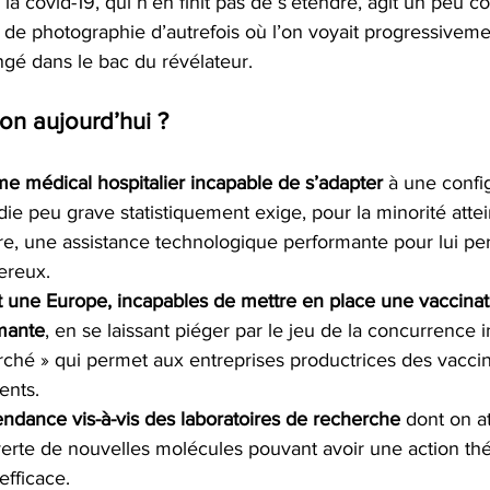
la covid-19, qui n’en finit pas de s’étendre, agit un peu 
 de photographie d’autrefois où l’on voyait progressiveme
ongé dans le bac du révélateur.
-on aujourd’hui ?
e médical hospitalier incapable de s’adapter
 à une confi
ie peu grave statistiquement exige, pour la minorité atte
ire, une assistance technologique performante pour lui pe
ereux.
t une Europe, incapables de mettre en place une vaccina
mante
, en se laissant piéger par le jeu de la concurrence i
rché » qui permet aux entreprises productrices des vaccin
nts.
dance vis-à-vis des laboratoires de recherche
 dont on a
erte de nouvelles molécules pouvant avoir une action thér
efficace.