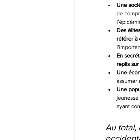
Une socié
de compre
l’épidémie
Des élite
référer à
l’importa
En secrét
replis sur 
Une écon
assumer 
Une popul
jeunesse 
ayant com
Au total,
occidenta