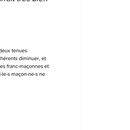
 deux tenues 
hérents diminuer, et 
 les franc-maçonnes et 
l-le-s maçon-ne-s ne 