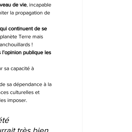
iveau de vie
, incapable 
ter la propagation de 
 qui continuent de se 
la planète Terre mais 
anchouillards !
l’opinion publique les 
r sa capacité à 
i de sa dépendance à la 
es culturelles et 
les imposer.
été 
rait très bien 