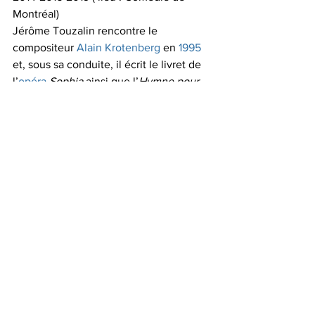
Montréal)
Jérôme Touzalin rencontre le 
compositeur 
Alain Krotenberg
 en 
1995
et, sous sa conduite, il écrit le livret de 
l’
opéra
Sophia
 ainsi que l’
Hymne pour 
l'Europe nouvelle
 jouée en première 
mondiale en l'
Église de la Madeleine
 à 
Paris, le 9 décembre 2005.
Il se produit parfois au théâtre dans la 
troupe de la Comédie de 
Neuilly
.
(
sources Wikipedia
)
"
Entre nouvelles et pièces de théâtre, 
Jérôme Touzalin signe des comédies 
psychologiques qui dissèquent les 
rapports hommes-femmes. Certaines de 
ses oeuvres - dont 'Chloé' et 'Le 
Passager clandestin' - sont diffusées sur 