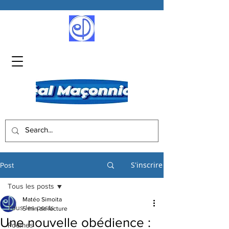
S'inscrire
Post
Tous les posts
Matéo Simoita
Tous les posts
5 min de lecture
Une nouvelle obédience :
Poèmes