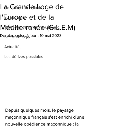
La Grande Loge de
Ce qui est formidable
l'Europe et de la
Symbolisme
Méditerranée (G.L.E.M)
Parutions de livres, revues, etc.
Dernière mise à jour :
10 mai 2023
La vie en loge
Actualités
Les dérives possibles
Depuis quelques mois, le paysage 
maçonnique français s'est enrichi d'une 
nouvelle obédience maçonnique : la 