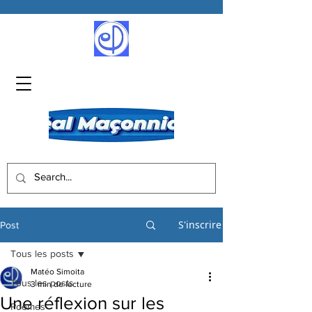
S'inscrire
Post
Tous les posts
Matéo Simoita
Tous les posts
3 min de lecture
Une réflexion sur les
Poèmes