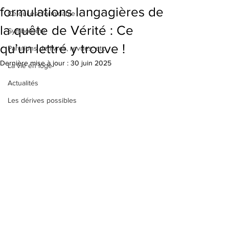
formulations langagières de
Ce qui est formidable
la quête de Vérité : Ce
Symbolisme
qu’un lettré y trouve !
Parutions de livres, revues, etc.
Dernière mise à jour :
30 juin 2025
La vie en loge
Actualités
Les dérives possibles