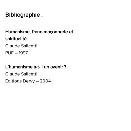
Bibliographie :
Humanisme, franc-maçonnerie et 
spiritualité 
Claude Salicetti
PUF – 1997
L’humanisme a-t-il un avenir ?
Claude Salicetti
Editions Dervy – 2004
Candide et le physicien
Claude Salicetti et Bernard d’Espagnat
Editions Fayard – 2008
Les mots justes
Dictionnaire du questionnement 