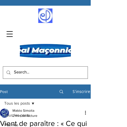
S'inscrire
Post
Tous les posts
Matéo Simoita
Tous les posts
2 min de lecture
Vient de paraître : « Ce qui
Poèmes