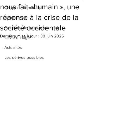
nous fait «humain », une
Ce qui est formidable
réponse à la crise de la
Symbolisme
société occidentale
Parutions de livres, revues, etc.
Dernière mise à jour :
30 juin 2025
La vie en loge
Actualités
Les dérives possibles