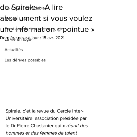
de Spirale – A lire
Ce qui est formidable
absolument si vous voulez
Symbolisme
une information « pointue »
Parutions de livres, revues, etc.
Dernière mise à jour :
18 avr. 2021
La vie en loge
Actualités
Les dérives possibles
Spirale, c’et la revue du Cercle Inter-
Universitaire, association présidée par 
le Dr Pierre Chastanier qui « 
réunit des 
hommes et des femmes de talent 