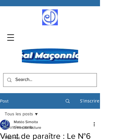
S'inscrire
Post
Tous les posts
Matéo Simoita
Tous les posts
5 min de lecture
Vient de paraître : Le N°6
Poèmes