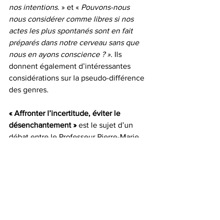
nos intentions.
 » et « 
Pouvons-nous 
nous considérer comme libres si nos 
actes les plus spontanés sont en fait 
préparés dans notre cerveau sans que 
nous en ayons conscience ? ». 
Ils 
donnent également d’intéressantes 
considérations sur la pseudo-différence 
des genres.
« Affronter l’incertitude, éviter le 
désenchantement »
 est le sujet d’un 
débat entre le Professeur Pierre-Marie 
LLEDO, Monique Atlan, journaliste, et 
Roger-Pol Droit, philosophe : il y est 
question « d’idée de progrès « , de « 
doxa », de « discours scientifique » et 
d’autres choses encore.