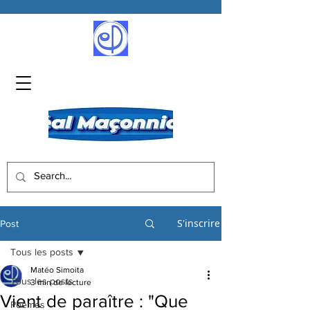
S'inscrire
Post
Tous les posts
Matéo Simoita
Tous les posts
3 min de lecture
Vient de paraître : "Que
Poèmes