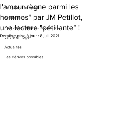
l'amour règne parmi les
Ce qui est formidable
hommes" par JM Petillot,
Symbolisme
une lecture "pétillante" !
Parutions de livres, revues, etc.
Dernière mise à jour :
8 juil. 2021
La vie en loge
Actualités
Les dérives possibles