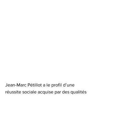
Jean-Marc Pétillot a le profil d’une 
réussite sociale acquise par des qualités 
humaines et professionnelles 
indéniables.
« 
Après des études graphiques, Jean-
Marc Pétillot a exercé diverses activités 
dans le domaine de la communication. 