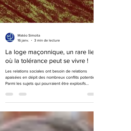
Matéo Simoita
16 janv.
3 min de lecture
La loge maçonnique, un rare lieu
où la tolérance peut se vivre !
Les relations sociales ont besoin de relations
apaisées en dépit des nombreux conflits potentiels.
Parmi les sujets qui pourraient être explosifs
figurent l'entente entre croyants et non-croyants.
Dans le contexte actuel où les religieux de toutes
origines sont tentés d’imposer leurs dogmes, la
tolérance vis à vis de non-croyants est proche de 0
dans de nombreuses communautés. Si la franc-
maçonnerie était à l’origine religieuse, grâce à nos