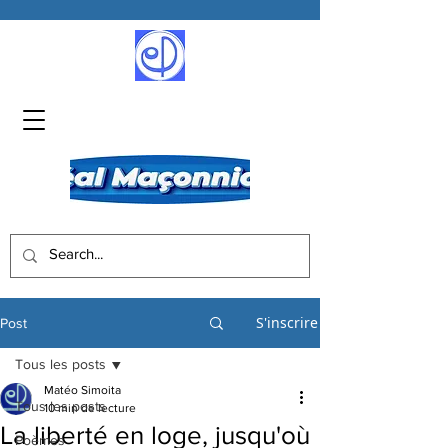
S'inscrire
Post
Tous les posts
Matéo Simoita
Tous les posts
10 min de lecture
La liberté en loge, jusqu'où
Poèmes