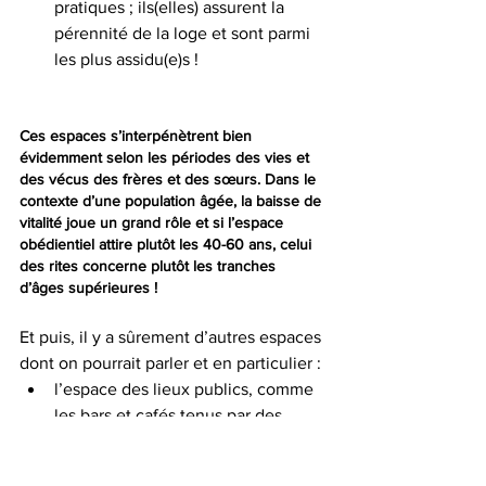
pratiques ; ils(elles) assurent la 
pérennité de la loge et sont parmi 
les plus assidu(e)s !
Ces espaces s’interpénètrent bien 
évidemment selon les périodes des vies et 
des vécus des frères et des sœurs. Dans le 
contexte d’une population âgée, la baisse de 
vitalité joue un grand rôle et si l’espace 
obédientiel attire plutôt les 40-60 ans, celui 
des rites concerne plutôt les tranches 
d’âges supérieures !
Et puis, il y a sûrement d’autres espaces 
dont on pourrait parler et en particulier : 
l’espace des lieux publics, comme 
les bars et cafés tenus par des 
frangin(e)s où on a plaisir à se 
retrouver au hasard d’un pot,