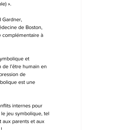
le) ».
 Gardner, 
médecine de Boston, 
ge complémentaire à 
symbolique et 
n de l’être humain en 
pression de 
mbolique est une 
flits internes pour 
e jeu symbolique, tel 
met aux parents et aux 
!