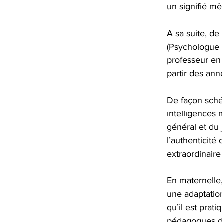
un signifié mêm
A sa suite, d
(Psychologue c
professeur en 
partir des ann
De façon sché
intelligences 
général et du 
l’authenticité
extraordinair
En maternelle,
une adaptatio
qu’il est prati
pédagogues de