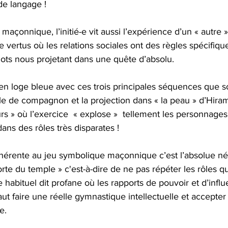
de langage !
maçonnique, l’initié-e vit aussi l’expérience d’un « autre » 
vertus où les relations sociales ont des règles spécifiq
mots nous projetant dans une quête d’absolu.
en loge bleue avec ces trois principales séquences que sont 
e de compagnon et la projection dans « la peau » d’Hiram 
urs » où l’exercice  « explose »  tellement les personnages 
ns des rôles très disparates !
inhérente au jeu symbolique maçonnique c’est l’absolue néc
rte du temple » c'est-à-dire de ne pas répéter les rôles q
habituel dit profane où les rapports de pouvoir et d’infl
faut faire une réelle gymnastique intellectuelle et accepter 
e.