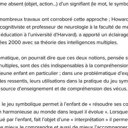
e absent (objet, action...) d’un signifiant (le mot, le symbo
e nombreux travaux ont corroboré cette approche ; Howard
ognitiviste et professeur de neurologie à la faculté de 
éducation à l’université d’Harvard). a apporté un éclaira
ées 2000 avec sa théorie des intelligences multiples.
matique, on pourrait dire que ces deux notions, pensée 
multiples, sont des clés indispensables à la compréhensio
jeune enfant en particulier ; dans une problématique d’ex
 des ressentis, leurs utilisations dans la pratique du jeu sy
e source d’enseignement et de compréhension des vécus.
 le jeu symbolique permet à l’enfant de « résoudre ses con
n harmonieuse au monde dans lequel il évolue ». Lorsque l
qué par l’enfant, fait l’objet d’une « interprétation » il per
 mieux le comprendre et aussi de mieux l’accompagner 