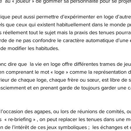
e  au « joueur » de gommer sa personnalité pour se proje
ique peut aussi permettre d’expérimenter en loge d’autre
ls que ceux qui existent habituellement dans le monde pro
 réellement tout le sujet mais la praxis des tenues pourrait
rde de ne pas confondre le caractère automatique d’une 
 de modifier les habitudes.
nc dire que  la vie en loge offre différentes trames de je
en comprenant le mot « loge » comme la représentation d’u
ntérieur de chaque loge, chaque frère ou sœur, est libre de s
ciemment et en prenant garde de toujours garder une cap
à l’occasion des agapes, ou lors de réunions de comités, 
s  « re-briefing » , on peut replacer les tenues dans une m
 de l’intérêt de ces jeux symboliques ;  les échanges et