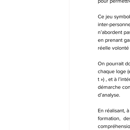
pour permettr
Ce jeu symbol
inter-personne
n’abordent pas
en prenant ga
réelle volonté
On pourrait do
chaque loge (
t ») , et à l’i
démarche cons
d’analyse.
En réalisant, 
formation,  de
compréhension