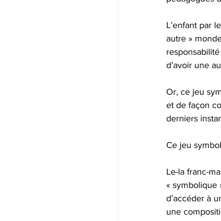
L’enfant par l
autre » monde 
responsabilité
d’avoir une a
Or, ce jeu sym
et de façon co
derniers instan
Ce jeu symboli
Le-la franc-ma
« symbolique 
d’accéder à un
une compositi