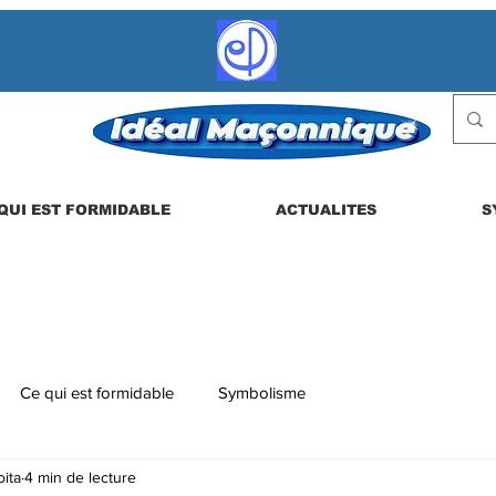
QUI EST FORMIDABLE
ACTUALITES
S
Ce qui est formidable
Symbolisme
ita
4 min de lecture
 etc.
La vie en loge
Actualités
Les dérives possibles