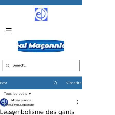
S'inscrire
Post
Tous les posts
Matéo Simoita
Tous les posts
3 min de lecture
Le symbolisme des gants
Poèmes