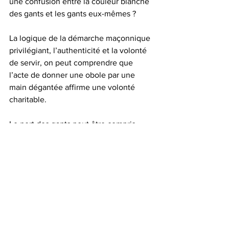
une confusion entre la couleur blanche 
des gants et les gants eux-mêmes ? 
La logique de la démarche maçonnique 
privilégiant, l’authenticité et la volonté 
de servir, on peut comprendre que 
l’acte de donner une obole par une 
main dégantée affirme une volonté 
charitable.
Le port des gants peut être compris 
comme un symbole d’une participation 
au travail, et la couleur blanche des 
gants se rapporte à la nature du travail 
en rapport avec la Justice et le 
dévouement !
Le port des gants n’altère pas la qualité 
intrinsèque du contact charnel de la 