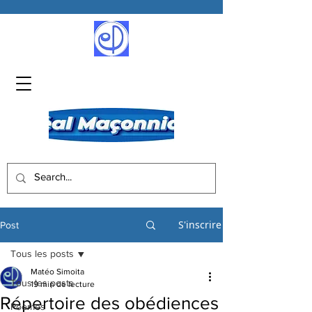
S'inscrire
Post
Tous les posts
Matéo Simoita
Tous les posts
19 min de lecture
Répertoire des obédiences
Poèmes