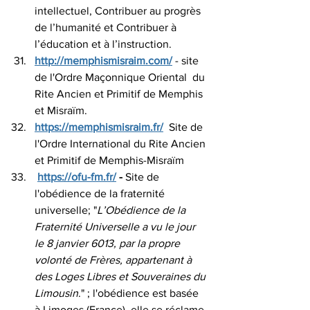
intellectuel
, 
Contribuer au progrès 
de l’humanité
 et 
Contribuer à 
l’éducation et à l’instruction
.
http://memphismisraim.com/
 - site 
de l'Ordre Maçonnique Oriental  du 
Rite Ancien et Primitif de Memphis 
et Misraïm.
https://memphismisraim.fr/
  Site de 
l'Ordre International du Rite Ancien 
et Primitif de Memphis-Misraïm
https://ofu-fm.fr/
 - 
Site de 
l'obédience de la fraternité 
universelle; "
L’Obédience de la 
Fraternité Universelle a vu le jour 
le 8 janvier 6013, par la propre 
volonté de Frères, appartenant à 
des Loges Libres et Souveraines du 
Limousin
." ; l'obédience est basée 
à Limoges (France). elle se réclame 