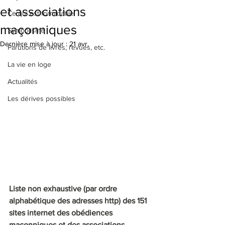
et associations
Ce qui est formidable
maçonniques
Symbolisme
Dernière mise à jour :
21 avr.
Parutions de livres, revues, etc.
La vie en loge
Actualités
Les dérives possibles
Liste non exhaustive (par ordre 
alphabétique des adresses http) des 151 
sites internet des obédiences 
maçonniques et des associations 