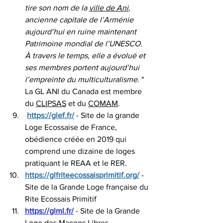
tire son nom de la 
ville de Ani
, 
ancienne capitale de l’Arménie 
aujourd’hui en ruine maintenant 
Patrimoine mondial de l’UNESCO. 
À travers le temps, elle a évolué et 
ses membres portent aujourd’hui 
l’empreinte du multiculturalisme. 
" 
La GL ANI du Canada est membre 
du 
CLIPSAS
 et du 
COMAM
.
https://glef.fr/
 - Site de la grande 
Loge Ecossaise de France, 
obédience créée en 2019 qui 
comprend une dizaine de loges 
pratiquant le REAA et le RER.
https://glfriteecossaisprimitif.org/
 - 
Site de la Grande Loge française du 
Rite Ecossais Primitif
https://glml.fr/
 - Site de la Grande 
Loge des Maçons Libres , 