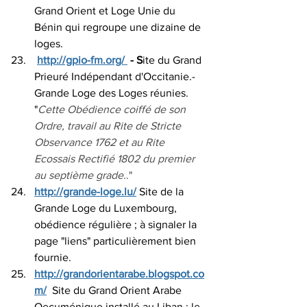
Grand Orient et Loge Unie du 
Bénin qui regroupe une dizaine de 
loges.
http://gpio-fm.org/ 
 - S
ite du Grand 
Prieuré Indépendant d'Occitanie.- 
Grande Loge des Loges réunies. 
"
Cette Obédience coiffé de son 
Ordre, travail au Rite de Stricte 
Observance 1762 et au Rite 
Ecossais Rectifié 1802 du premier 
au septième grade.
."
http://grande-loge.lu/
 Site de la 
Grande Loge du Luxembourg, 
obédience régulière ; à signaler la 
page "liens" particulièrement bien 
fournie.
http://grandorientarabe.blogspot.co
m/
  Site du Grand Orient Arabe 
Oecuménique installé au Liban ; le 