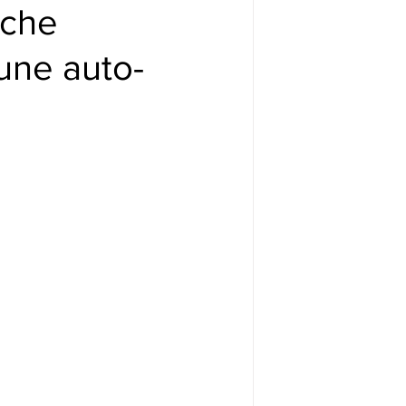
rche
une auto-