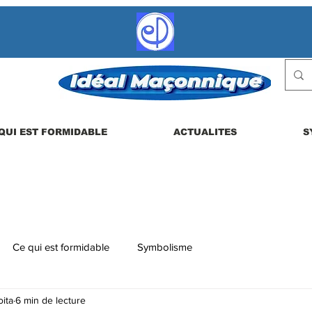
QUI EST FORMIDABLE
ACTUALITES
S
Ce qui est formidable
Symbolisme
ita
6 min de lecture
 etc.
La vie en loge
Actualités
Les dérives possibles