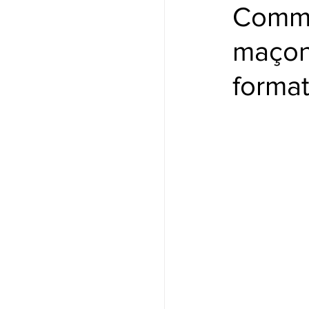
Comme
maçonn
format