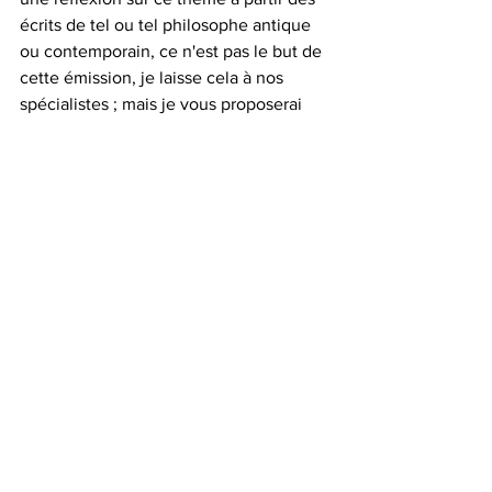
écrits de tel ou tel philosophe antique 
ou contemporain, ce n'est pas le but de 
cette émission, je laisse cela à nos 
spécialistes ; mais je vous proposerai 
dans ce Service protestant, et donc 
chrétien, d'aborder cette question à 
partir d'un extrait du Livre des 
Proverbes qui se trouve dans la Bible, 
dans l'Ancien testament. (
lire la suite)
L’Advaita Vedânta (Non-dualité), le 
coeur même de l’Hindouisme, est 
la science universelle de la vie,  qui 
s’adresse à tous, quel que soit leur 
contexte ou leur religion. Bien que 
le Vedânta soit né dans le contexte 
de l’Hindouisme, il n’est nullement 
nécessaire d’être ou de devenir 