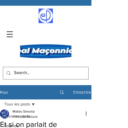
S'inscrire
Post
Tous les posts
Matéo Simoita
Tous les posts
4 min de lecture
Et si on parlait de
Poèmes