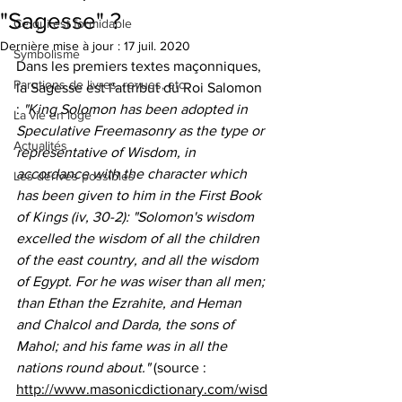
"Sagesse" ?
Ce qui est formidable
Dernière mise à jour :
17 juil. 2020
Symbolisme
Dans les premiers textes maçonniques, 
Parutions de livres, revues, etc.
la Sagesse est l'attribut du Roi Salomon 
: 
"King Solomon has been adopted in 
La vie en loge
Speculative Freemasonry as the type or 
Actualités
representative of Wisdom, in 
accordance with the character which 
Les dérives possibles
has been given to him in the First Book 
of Kings (iv, 30-2): "Solomon's wisdom 
excelled the wisdom of all the children 
of the east country, and all the wisdom 
of Egypt. For he was wiser than all men; 
than Ethan the Ezrahite, and Heman 
and Chalcol and Darda, the sons of 
Mahol; and his fame was in all the 
nations round about." 
(source : 
http://www.masonicdictionary.com/wisd