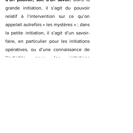
grande initiation, il s’agit du pouvoir 
relatif à l’intervention sur ce qu’on 
appelait autrefois « les mystères » ; dans 
la petite initiation, il s’agit d’un savoir-
faire, en particulier pour les initiations 
opératives, ou d’une connaissance de 
l’indicible pour les initiations 
spéculatives.  
Dans la pensée populaire, la « 
grande » initiation jouit d’un 
respect considérable mais 
provoque aussi un certain effroi lié 
à la peur d’une influence non 
souhaitée.