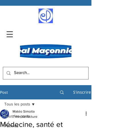
S'inscrire
Post
Tous les posts
Matéo Simoita
Tous les posts
7 min de lecture
Médecine, santé et
Poèmes