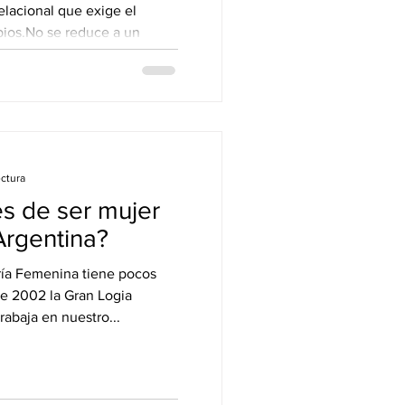
elacional que exige el
reduce a un
 es un calificativo que se
o de un grupo humano , sea
upo —ya sea una logia o una
meno
ectura
des de ser mujer
rgentina?
ría Femenina tiene pocos
de 2002 la Gran Logia
abaja en nuestro...