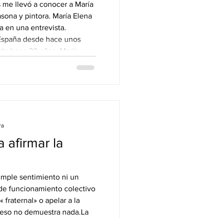
s me llevó a conocer a María
sona y pintora. María Elena
a en una entrevista.
España desde hace unos
sde hace 20 años, María
una pintora comprometida
olencia contra las mujeres.
erció profesionalmente
 Nuestra hermana María Elena
n el fin de
ra
a afirmar la
simple sentimiento ni un
 de funcionamiento colectivo
 fraternal» o apelar a la
ro eso no demuestra nada.La