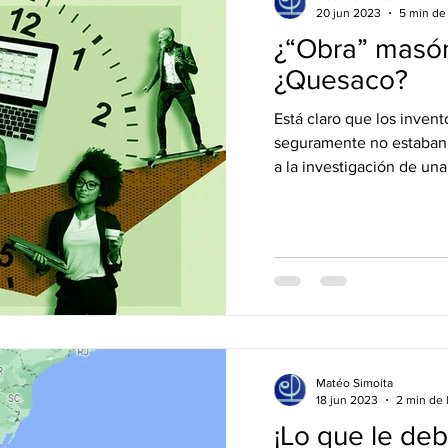
20 jun 2023
5 min de 
¿“Obra” masó
¿Quesaco?
Está claro que los inventores de la ma
seguramente no estaban 
a la investigación de una
Matéo Simoita
18 jun 2023
2 min de 
¡Lo que le deb