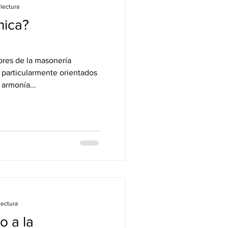
lectura
nica?
sonería
particularmente orientados
 armonía...
lectura
o a la