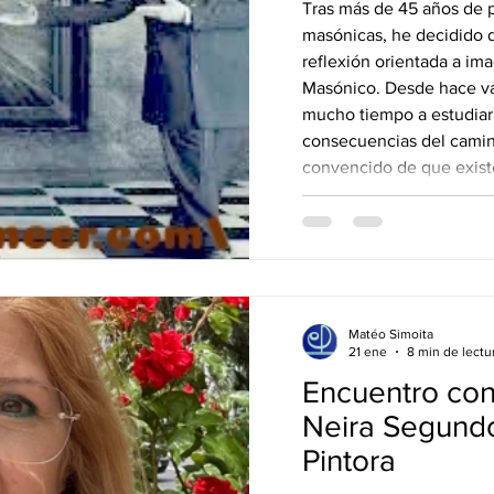
Tras más de 45 años de p
masónicas, he decidido d
reflexión orientada a im
Masónico. Desde hace va
mucho tiempo a estudiar
consecuencias del camin
convencido de que exist
conducirnos hacia un ren
nuestro ideal. ¿Qué tipo
es posible? A – El futuro
puede concebir
Matéo Simoita
21 ene
8 min de lectu
Encuentro con
Neira Segund
Pintora