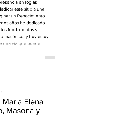
resencia en logias
edicar este sitio a una
aginar un Renacimiento
rios años he dedicado
 los fundamentos y
o masónico, y hoy estoy
e una vía que puede
acimiento a la altura de
 de renacimiento masónico
 de la francmasonería solo
ra
 María Elena
o, Masona y