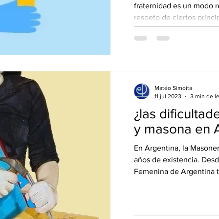
fraternidad es un modo r
respeto de ciertos principios.No se 
comportamiento personal:
aplica al funcionamient
cual sea su tamaño.El gr
obediencia— es más o 
Matéo Simoita
11 jul 2023
3 min de l
¿las dificulta
y masona en A
En Argentina, la Masone
años de existencia. Des
Femenina de Argentina tr