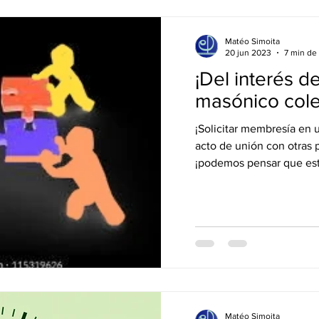
Matéo Simoita
20 jun 2023
7 min de 
¡Del interés d
masónico cole
¡Solicitar membresía en 
acto de unión con otras 
¡podemos pensar que est
Matéo Simoita