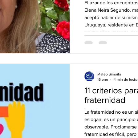
El azar de los encuentro
Elena Neira Segundo, ma
aceptó hablar de sí mism
Uruguaya, residente en 
treinta años, masona de
Elena Neira Segundo es 
con la lucha contra la vi
Actualmente jubilada, ej
como cirujana dentista.
aceptó esta entrevista co
Matéo Simoita
16 ene
4 min de lectu
11 criterios par
fraternidad
La fraternidad no es un 
eslogan: es un principio
observable. Proclamarse «
fraternidad es fácil, pe