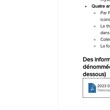
Quatre ar
Par 
icon
Le th
dans 
Colè
La f
Des inform
dénommée F
dessous)
2023 0
Télécha