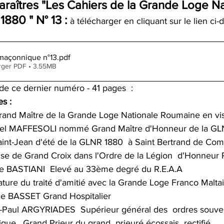
araîtres "Les Cahiers de la Grande Loge Na
880 " N° 13 :
 à télécharger en cliquant sur le lien ci-
 maçonnique n°13
.pdf
rger PDF • 3.55MB
e ce dernier numéro - 41 pages  : 
s : 
rand Maître de la Grande Loge Nationale Roumaine en vis
el MAFFESOLI nommé Grand Maître d'Honneur de la GL
aint-Jean d'été de la GLNR 1880  à Saint Bertrand de Co
se de Grand Croix dans l'Ordre de la Légion  d'Honneur Pa
e BASTIANI  Elevé au 33ème degré du R.E.A.A
ature du traité d'amitié avec la Grande Loge Franco Malta
ane BASSET Grand Hospitalier
-Paul ARGYRIADES  Supérieur général des  ordres souvera
que,  Grand Prieur du grand  prieuré écossais  rectifié,