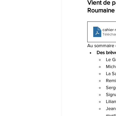
Vient de p
Roumaine 1
cahier
Télécha
Au sommaire d
Des brève
Le G
Mich
La S
Remi
Serg
Sign
Lili
Jean
mysti