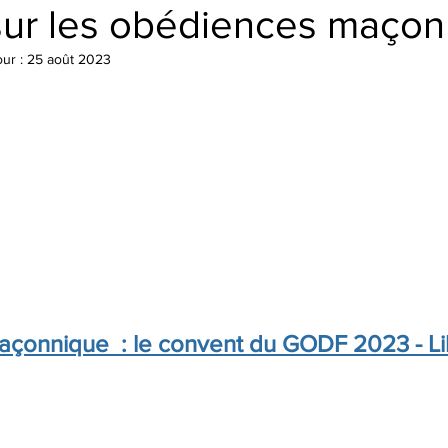
 sur les obédiences maço
our :
25 août 2023
çonnique  : le convent du GODF 2023 - Lil