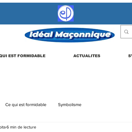
QUI EST FORMIDABLE
ACTUALITES
S
Ce qui est formidable
Symbolisme
ita
6 min de lecture
 etc.
La vie en loge
Actualités
Les dérives possibles