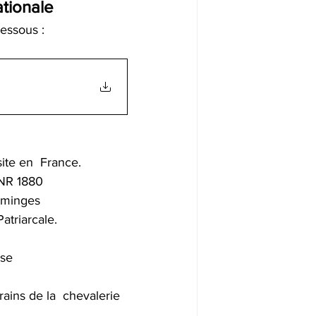
tionale 
dessous :
ite en  France.
NR 1880
mminges 
triarcale. 
ise
ins de la  chevalerie 